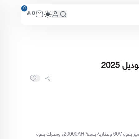
0
0
ل 2025
عربة جولف كهربائية موديل 2025، تتميز بقوة 60V وبطارية بسعة 20000AH، ومحرك بقوة