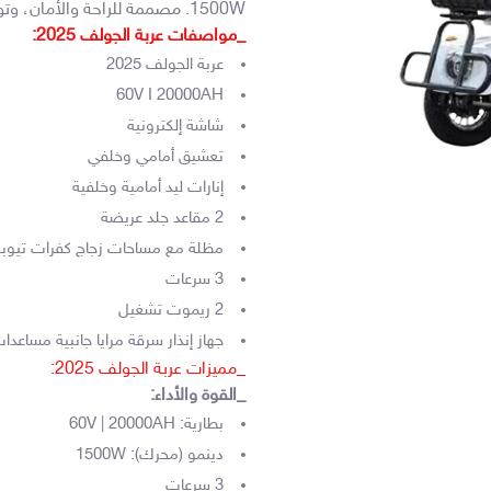
1500W. مصممة للراحة والأمان، وتوفر تجربة قيادة سلسة مع ميزات متقدمة.
_مواصفات عربة الجولف 2025:
عربة الجولف 2025
60V I 20000AH
شاشة إلكترونية
تعشيق أمامي وخلفي
إنارات ليد أمامية وخلفية
2 مقاعد جلد عريضة
مظلة مع مساحات زجاج كفرات تيوبل
3 سرعات
2 ريموت تشغيل
جهاز إنذار سرقة مرايا جانبية مساعدا
_مميزات عربة الجولف 2025:
_القوة والأداء:
بطارية: 60V | 20000AH
دينمو (محرك): 1500W
3 سرعات