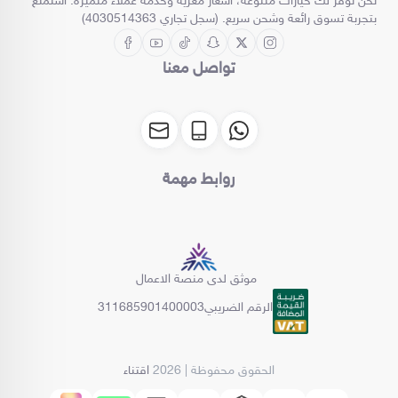
نحن نوفر لك خيارات متنوعة، أسعار مغرية وخدمة عملاء متميزة. استمتع
بتجربة تسوق رائعة وشحن سريع. (سجل تجاري 4030514363)
تواصل معنا
روابط مهمة
موثق لدى منصة الاعمال
الرقم الضريبي
311685901400003
الحقوق محفوظة | 2026
اقتناء